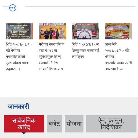
मिति २०८१/०६/१०
भेरीगंगा नगरपालिका
मिति २०७९/३/१५ मा
आज मिति
गते भेरीगंगा
वडा नंः १२ मा
छिन्चु बजार सरसफाई
२०७९/०३/१० गते
नगरपालिकाको
सुबिधायुक्त छिन्चु
कार्यक्रम
भेरीगंगा
प्रशासकिय भवन
बसपार्क निर्माण
नगरपालिकाको एघारौं
उद्घाटन ।
कार्यकाे शिलान्यास
नगरसभा बैठक
जानकारी
सार्वजनिक
ऐन, कानुन,
बजेट
योजना
(active tab)
खरिद
निर्देशिका