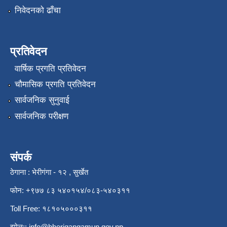
निवेदनको ढाँचा
प्रतिवेदन
वार्षिक प्रगति प्रतिवेदन
चौमासिक प्रगति प्रतिवेदन
सार्वजनिक सुनुवाई
सार्वजनिक परीक्षण
संपर्क
ठेगाना : भेरीगंगा - १२ , सुर्खेत
फोन: +९७७ ८३ ५४०१५४/०८३-५४०३११
Toll Free: १८१०५०००३११
इमेल::
info@bherigangamun.gov.np