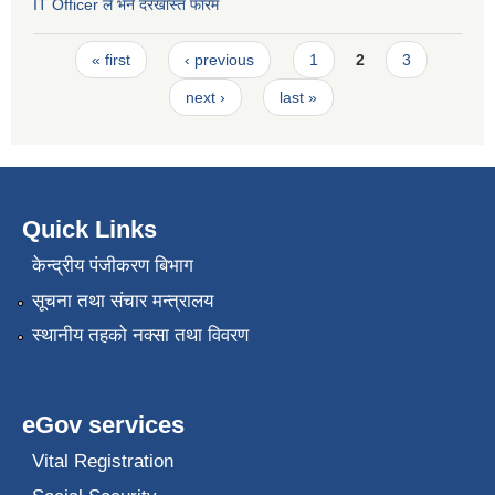
IT Officer ले भर्ने दरखास्त फारम
Pages
« first
‹ previous
1
2
3
next ›
last »
Quick Links
केन्द्रीय पंजीकरण बिभाग
सूचना तथा संचार मन्त्रालय
स्थानीय तहको नक्सा तथा विवरण
eGov services
Vital Registration