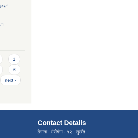
 २०८१
०८१
1
6
next ›
Contact Details
ठेगाना : भेरीगंगा - १२ , सुर्खेत