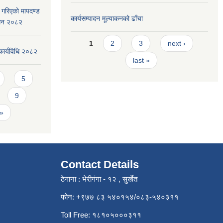
ार गरिएको मापदण्ड
कार्यसम्पादन मूल्या‌कनको ढाँचा
ोधन २०८२
Pages
1
2
3
next ›
कार्यविधि २०८२
last »
5
9
 »
Contact Details
ठेगाना : भेरीगंगा - १२ , सुर्खेत
फोन: +९७७ ८३ ५४०१५४/०८३-५४०३११
Toll Free: १८१०५०००३११