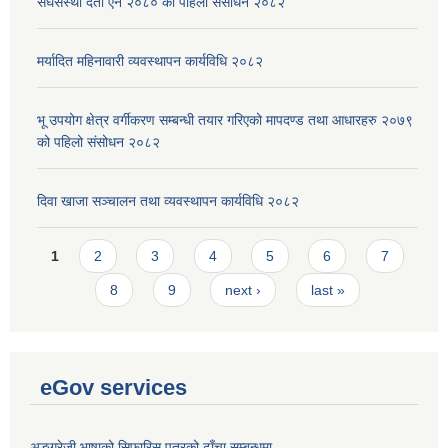
संघसंस्था दर्ता ऐन २०८० को पहिलो संसोधन २०८२
मर्यादित महिनावारी व्यवस्थापन कार्यविधि २०८२
भू उपयोग क्षेत्र वर्गीकरण सम्बन्धी तयार गरिएको मापदण्ड तथा आधारहरु २०७९
को पहिलो संसोधन २०८२
दिवा खाजा सञ्चालन तथा व्यवस्थापन कार्यविधि २०८२
Pages
1
2
3
4
5
6
7
8
9
next ›
last »
eGov services
अङ्ग्रेजी भाषाको सिफारिस पत्रको ढाँचा सम्बन्धमा