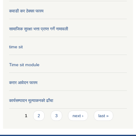
कवाडी कर ठेक्का फारम
सामाजिक सुरक्षा भत्ता प्राप्त गर्ने नामावली
time sit
Time sit module
करार आवेदन फारम
कार्यसम्पादन मूल्या‌कनको ढाँचा
Pages
1
2
3
next ›
last »