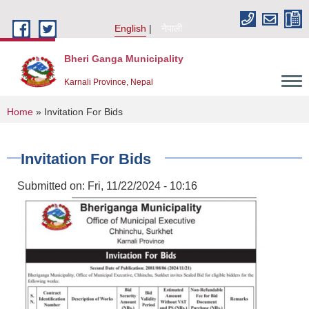
Skip to main content
English
नेपाली
Bheri Ganga Municipality
Karnali Province, Nepal
You are here
Home
» Invitation For Bids
Invitation For Bids
Submitted on:
Fri, 11/22/2024 - 10:16