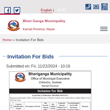
Skip to main content
English
नेपाली
Bheri Ganga Municipality
Karnali Province, Nepal
You are here
Home
» Invitation For Bids
Invitation For Bids
Submitted on:
Fri, 11/22/2024 - 10:16