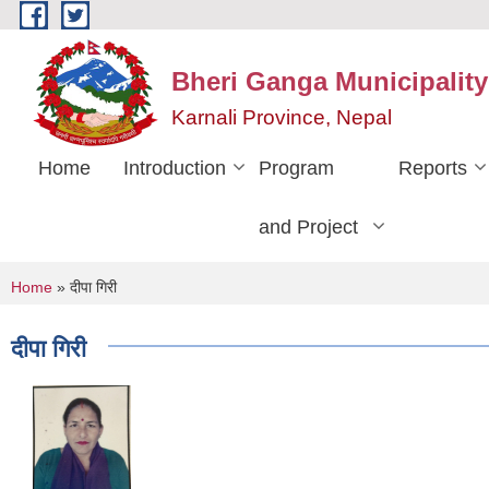
Skip to main content
Bheri Ganga Municipality
Karnali Province, Nepal
Home
Introduction
Program
Reports
and Project
You are here
Home
» दीपा गिरी
दीपा गिरी