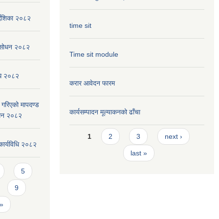
्देशिका २०८२
time sit
संसोधन २०८२
Time sit module
िधि २०८२
करार आवेदन फारम
ार गरिएको मापदण्ड
कार्यसम्पादन मूल्या‌कनको ढाँचा
ोधन २०८२
Pages
1
2
3
next ›
कार्यविधि २०८२
last »
5
9
 »