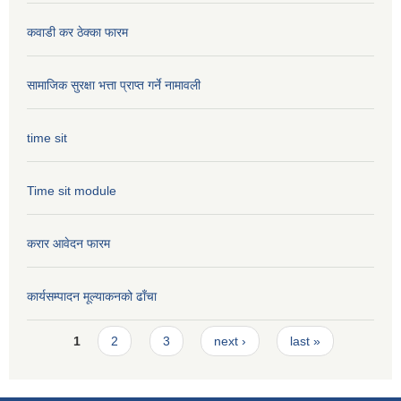
कवाडी कर ठेक्का फारम
सामाजिक सुरक्षा भत्ता प्राप्त गर्ने नामावली
time sit
Time sit module
करार आवेदन फारम
कार्यसम्पादन मूल्या‌कनको ढाँचा
Pages
1
2
3
next ›
last »