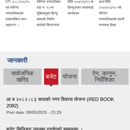
मिति २०८१/०६/१०
भेरीगंगा नगरपालिका
मिति २०७९/३/१५ मा
आज मिति
गते भेरीगंगा
वडा नंः १२ मा
छिन्चु बजार सरसफाई
२०७९/०३/१० गते
नगरपालिकाको
सुबिधायुक्त छिन्चु
कार्यक्रम
भेरीगंगा
प्रशासकिय भवन
बसपार्क निर्माण
नगरपालिकाको एघारौं
उद्घाटन ।
कार्यकाे शिलान्यास
नगरसभा बैठक
जानकारी
सार्वजनिक
ऐन, कानुन,
बजेट
योजना
(active
खरिद
निर्देशिका
tab)
आ ब २०८२।८३ सालको नगर विकास योजना (RED BOOK
2082)
Post date:
09/05/2025 - 23:29
बजेट सिलिङ्ग उपलब्ध गराईएको सम्बन्धमा ।