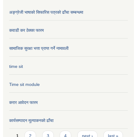
अङ्ग्रेजी भाषाको सिफारिस पत्रको ढाँचा सम्बन्धमा
कवाडी कर ठेक्का फारम
सामाजिक सुरक्षा भत्ता प्राप्त गर्ने नामावली
time sit
Time sit module
करार आवेदन फारम
कार्यसम्पादन मूल्या‌कनको ढाँचा
Pages
1
2
3
4
next ›
last »