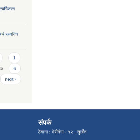
्रबर्गिकरण
र्च सम्बनिध
1
5
6
next ›
संपर्क
ठेगाना : भेरीगंगा - १२ , सुर्खेत