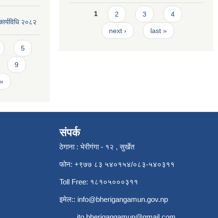
Pages
1
2
3
4
कार्यविधि २०८२
next ›
last »
5
9
 »
संपर्क
ठेगाना : भेरीगंगा - १२ , सुर्खेत
फोन: +९७७ ८३ ५४०१५४/०८३-५४०३११
Toll Free: १८१०५०००३११
इमेल::
info@bherigangamun.gov.np
ito.bherigangamun@gmail.com