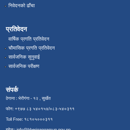
निवेदनको ढाँचा
प्रतिवेदन
वार्षिक प्रगति प्रतिवेदन
चौमासिक प्रगति प्रतिवेदन
सार्वजनिक सुनुवाई
सार्वजनिक परीक्षण
संपर्क
ठेगाना : भेरीगंगा - १२ , सुर्खेत
फोन: +९७७ ८३ ५४०१५४/०८३-५४०३११
Toll Free: १८१०५०००३११
इमेल::
info@bherigangamun.gov.np