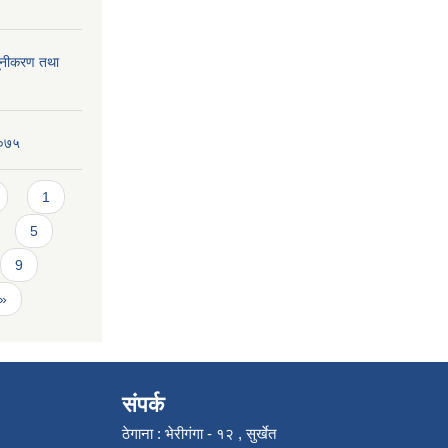
्यूनीकरण तथा
२०७५
1
5
9
 »
संपर्क
ठेगाना : भेरीगंगा - १२ , सुर्खेत