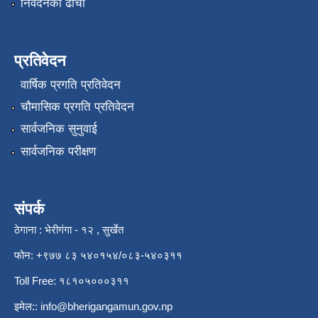
निवेदनको ढाँचा
प्रतिवेदन
वार्षिक प्रगति प्रतिवेदन
चौमासिक प्रगति प्रतिवेदन
सार्वजनिक सुनुवाई
सार्वजनिक परीक्षण
संपर्क
ठेगाना : भेरीगंगा - १२ , सुर्खेत
फोन: +९७७ ८३ ५४०१५४/०८३-५४०३११
Toll Free: १८१०५०००३११
इमेल::
info@bherigangamun.gov.np