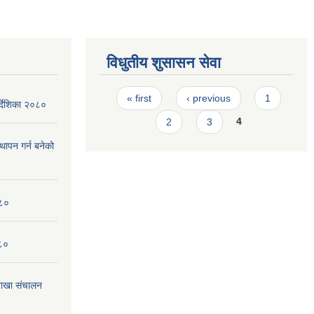
विधुतीय शुसासन सेवा
Pages
« first
‹ previous
1
र्देशिका २०८०
2
3
4
्थापन गर्न बनेको
०८०
०८०
ाखा संचालन