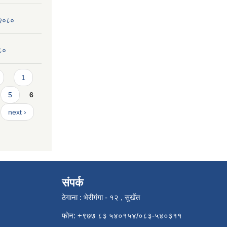
 २०८०
०८०
1
5
6
next ›
संपर्क
ठेगाना : भेरीगंगा - १२ , सुर्खेत
फोन: +९७७ ८३ ५४०१५४/०८३-५४०३११