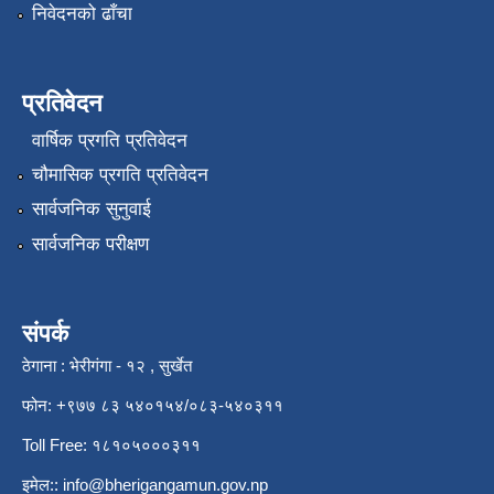
निवेदनको ढाँचा
प्रतिवेदन
वार्षिक प्रगति प्रतिवेदन
चौमासिक प्रगति प्रतिवेदन
सार्वजनिक सुनुवाई
सार्वजनिक परीक्षण
संपर्क
ठेगाना : भेरीगंगा - १२ , सुर्खेत
फोन: +९७७ ८३ ५४०१५४/०८३-५४०३११
Toll Free: १८१०५०००३११
इमेल::
info@bherigangamun.gov.np