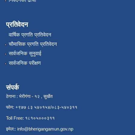
निवेदनको ढाँचा
प्रतिवेदन
वार्षिक प्रगति प्रतिवेदन
चौमासिक प्रगति प्रतिवेदन
सार्वजनिक सुनुवाई
सार्वजनिक परीक्षण
संपर्क
ठेगाना : भेरीगंगा - १२ , सुर्खेत
फोन: +९७७ ८३ ५४०१५४/०८३-५४०३११
Toll Free: १८१०५०००३११
इमेल::
info@bherigangamun.gov.np