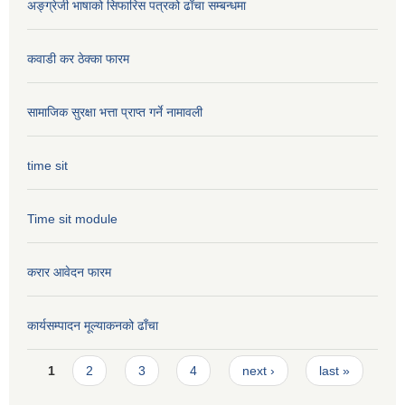
अङ्ग्रेजी भाषाको सिफारिस पत्रको ढाँचा सम्बन्धमा
कवाडी कर ठेक्का फारम
सामाजिक सुरक्षा भत्ता प्राप्त गर्ने नामावली
time sit
Time sit module
करार आवेदन फारम
कार्यसम्पादन मूल्या‌कनको ढाँचा
Pages
1
2
3
4
next ›
last »