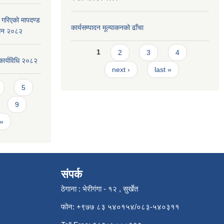
ार गरिएको मापदण्ड
कार्यसम्पादन मूल्या‌कनको ढाँचा
ोधन २०८२
Pages
1
2
3
4
कार्यविधि २०८२
next ›
last »
5
9
 »
संपर्क
ठेगाना : भेरीगंगा - १२ , सुर्खेत
फोन: +९७७ ८३ ५४०१५४/०८३-५४०३११