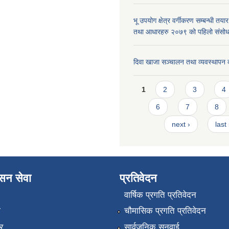
भू उपयोग क्षेत्र वर्गीकरण सम्बन्धी तय
तथा आधारहरु २०७९ को पहिलो संस
दिवा खाजा सञ्चालन तथा व्यवस्थापन 
Pages
1
2
3
4
6
7
8
next ›
last
ासन सेवा
प्रतिवेदन
वार्षिक प्रगति प्रतिवेदन
ा
चौमासिक प्रगति प्रतिवेदन
र
सार्वजनिक सुनुवाई