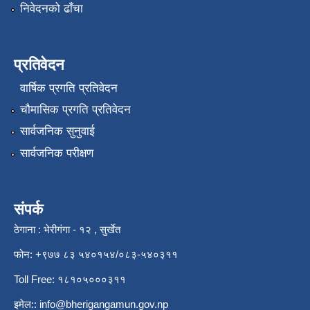
निवेदनको ढाँचा
प्रतिवेदन
वार्षिक प्रगति प्रतिवेदन
चौमासिक प्रगति प्रतिवेदन
सार्वजनिक सुनुवाई
सार्वजनिक परीक्षण
संपर्क
ठेगाना : भेरीगंगा - १२ , सुर्खेत
फोन: +९७७ ८३ ५४०१५४/०८३-५४०३११
Toll Free: १८१०५०००३११
इमेल::
info@bherigangamun.gov.np