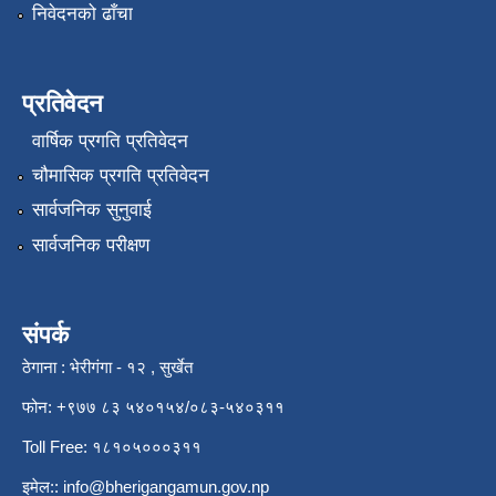
निवेदनको ढाँचा
प्रतिवेदन
वार्षिक प्रगति प्रतिवेदन
चौमासिक प्रगति प्रतिवेदन
सार्वजनिक सुनुवाई
सार्वजनिक परीक्षण
संपर्क
ठेगाना : भेरीगंगा - १२ , सुर्खेत
फोन: +९७७ ८३ ५४०१५४/०८३-५४०३११
Toll Free: १८१०५०००३११
इमेल::
info@bherigangamun.gov.np