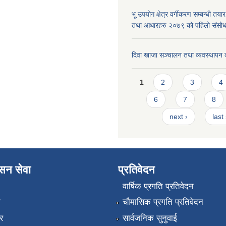
भू उपयोग क्षेत्र वर्गीकरण सम्बन्धी तय
तथा आधारहरु २०७९ को पहिलो संस
दिवा खाजा सञ्चालन तथा व्यवस्थापन 
Pages
1
2
3
4
6
7
8
next ›
last
ासन सेवा
प्रतिवेदन
वार्षिक प्रगति प्रतिवेदन
ा
चौमासिक प्रगति प्रतिवेदन
र
सार्वजनिक सुनुवाई