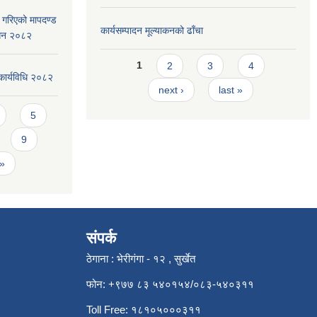
ार गरिएको मापदण्ड
कार्यसम्पादन मूल्या‌कनको ढाँचा
ोधन २०८२
Pages
1
2
3
4
कार्यविधि २०८२
next ›
last »
5
9
 »
संपर्क
ठेगाना : भेरीगंगा - १२ , सुर्खेत
फोन: +९७७ ८३ ५४०१५४/०८३-५४०३११
Toll Free: १८१०५०००३११