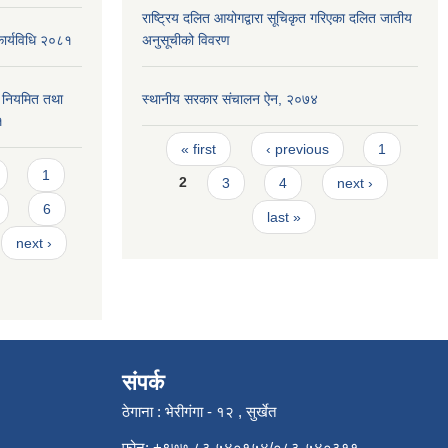
राष्ट्रिय दलित आयोगद्वारा सूचिकृत गरिएका दलित जातीय
कार्यविधि २०८१
अनुसूचीको विवरण
वन नियमित तथा
स्थानीय सरकार संचालन ऐन, २०७४
१
Pages
« first
‹ previous
1
1
2
3
4
next ›
6
last »
next ›
संपर्क
ठेगाना : भेरीगंगा - १२ , सुर्खेत
फोन: +९७७ ८३ ५४०१५४/०८३-५४०३११