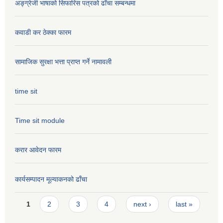
अङ्ग्रेजी भाषाको सिफारिस पत्रको ढाँचा सम्बन्धमा
कवाडी कर ठेक्का फारम
सामाजिक सुरक्षा भत्ता प्राप्त गर्ने नामावली
time sit
Time sit module
करार आवेदन फारम
कार्यसम्पादन मूल्या‌कनको ढाँचा
Pages
1
2
3
4
next ›
last »