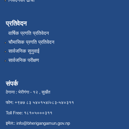
निवेदनको ढाँचा
प्रतिवेदन
वार्षिक प्रगति प्रतिवेदन
चौमासिक प्रगति प्रतिवेदन
सार्वजनिक सुनुवाई
सार्वजनिक परीक्षण
संपर्क
ठेगाना : भेरीगंगा - १२ , सुर्खेत
फोन: +९७७ ८३ ५४०१५४/०८३-५४०३११
Toll Free: १८१०५०००३११
इमेल::
info@bherigangamun.gov.np